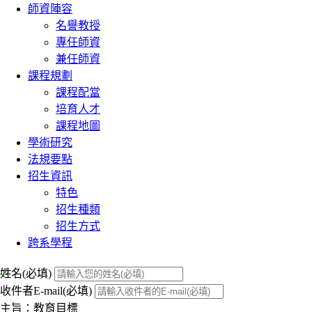
師資陣容
名譽教授
專任師資
兼任師資
課程規劃
課程配當
培育人才
課程地圖
學術研究
法規要點
招生資訊
特色
招生種類
招生方式
跨系學程
:::
姓名(必填)
收件者E-mail(必填)
主旨：教育目標