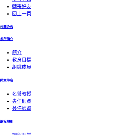
轉寄好友
回上一頁
:::
校園公告
系所簡介
簡介
教育目標
組織成員
師資陣容
名譽教授
專任師資
兼任師資
課程規劃