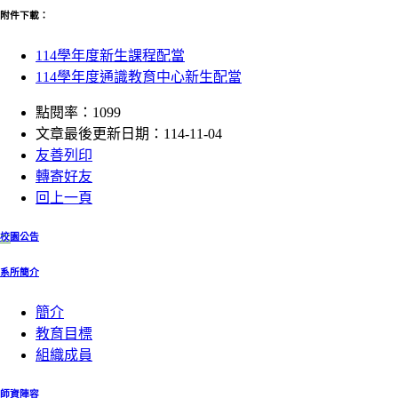
附件下載：
114學年度新生課程配當
114學年度通識教育中心新生配當
點閱率：1099
文章最後更新日期：114-11-04
友善列印
轉寄好友
回上一頁
:::
校園公告
系所簡介
簡介
教育目標
組織成員
師資陣容