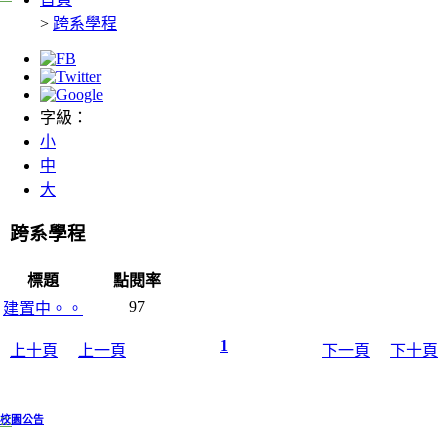
>
跨系學程
字級：
小
中
大
跨系學程
標題
點閱率
97
建置中。。
1
上十頁
上一頁
下一頁
下十頁
:::
校園公告